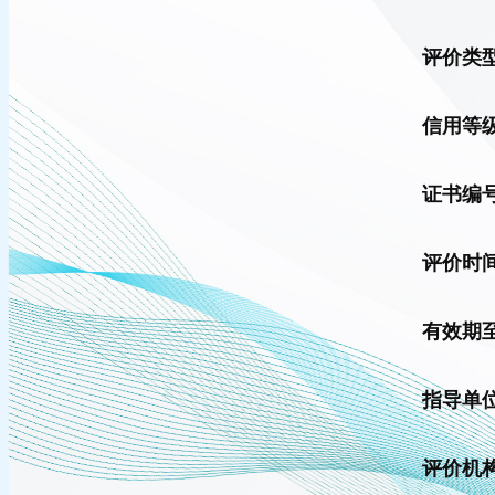
评价类
信用等
证书编
评价时
有效期
指导单
评价机