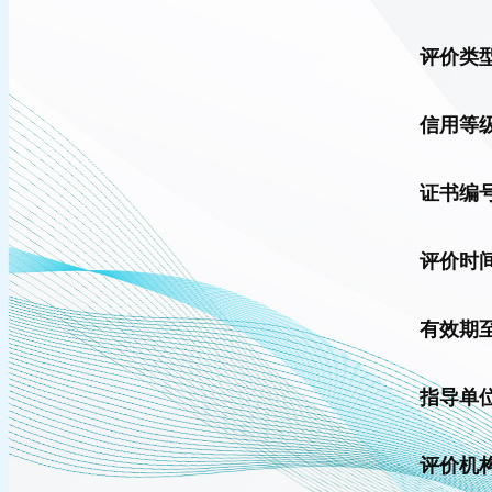
评价类
信用等
证书编
评价时
有效期
指导单
评价机