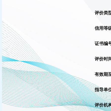
评价类
信用等
证书编
评价时
有效期
指导单
评价机